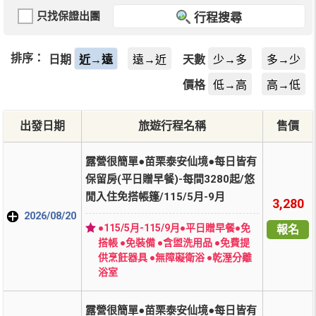
只找保證出團
行程搜尋
排序：
日期
近→遠
遠→近
天數
少→多
多→少
價格
低→高
高→低
出發日期
旅遊行程名稱
售價
露營很簡單●苗栗泰安仙境●每日皆有
保留房(平日贈早餐)-每間3280起/悠
閒入住免搭帳篷/115/5月-9月
3,280
2026/08/20
●115/5月-115/9月●平日贈早餐●免
報名
搭帳 ●免裝備 ●含盥洗用品 ●免費提
供烹飪器具 ●無障礙衛浴 ●乾溼分離
浴室
露營很簡單●苗栗泰安仙境●每日皆有