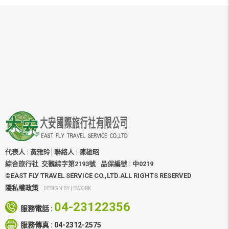
國際機票
國際訂房
國外旅遊
自由行
簽證護照
訂購說明
關於大安
聯絡我們
代表人 : 黃雅玲│聯絡人 : 陳雄昭
綜合旅行社 交觀綜字第2193號
品保編號 : 中0219
©EAST FLY TRAVEL SERVICE CO.,LTD.ALL RIGHTS RESERVED
隱私權政策
DESIGN BY |
EWORK
04-23122356
服務電話 :
服務傳真 :
04-2312-2575