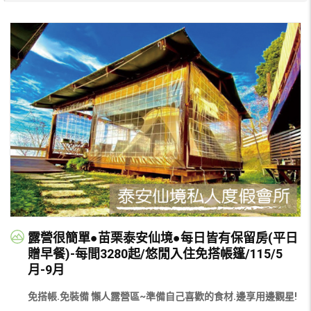
露營很簡單●苗栗泰安仙境●每日皆有保留房(平日
贈早餐)-每間3280起/悠閒入住免搭帳篷/115/5
月-9月
免搭帳.免裝備 懶人露營區~準備自己喜歡的食材.邊享用邊觀星!