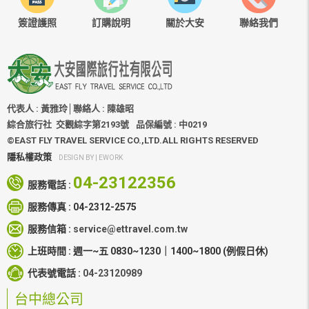
簽證護照
訂購說明
關於大安
聯絡我們
代表人 : 黃雅玲│聯絡人 : 陳雄昭
綜合旅行社 交觀綜字第2193號
品保編號 : 中0219
©EAST FLY TRAVEL SERVICE CO.,LTD.ALL RIGHTS RESERVED
隱私權政策
DESIGN BY |
EWORK
04-23122356
服務電話 :
服務傳真 :
04-2312-2575
服務信箱 :
service@ettravel.com.tw
上班時間 :
週一~五 0830~1230｜1400~1800
(例假日休)
代表號電話 :
04-23120989
台中總公司