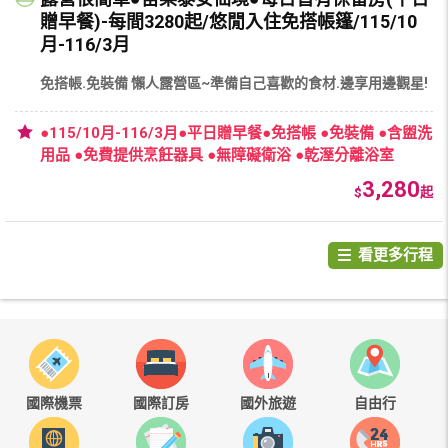
贈早餐)-每間3280起/悠閒入住免搭帳篷/115/10
月-116/3月
免搭帳.免裝備 懶人露營區~準備自己喜歡的食材.邊享用邊觀星!
●115/10月-116/3月●平日贈早餐●免搭帳 ●免裝備 ●含盥洗
用品 ●免費提供烹飪器具 ●無障礙衛浴 ●乾溼分離浴室
3,280
$
起
看更多行程
國際機票
國際訂房
國外旅遊
自由行