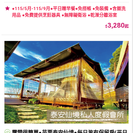
●115/5月-115/9月●平日贈早餐●免搭帳 ●免裝備 ●含盥洗
用品 ●免費提供烹飪器具 ●無障礙衛浴 ●乾溼分離浴室
3,280
$
起
露營很簡單●苗栗泰安仙境●每日皆有保留房(平日