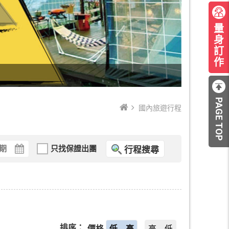
量
身
訂
作
PAGE TOP
國內旅遊行程
只找保證出團
行程搜尋
排序：
價格
低→高
高→低