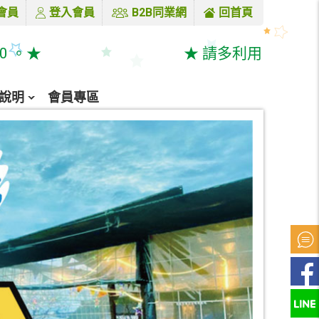
會員
登入會員
B2B同業網
回首頁
。★
★ 請多利用線上購票系統 & 
說明
會員專區