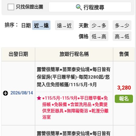
只找保證出團
行程搜尋
排序：
日期
近→遠
遠→近
天數
少→多
多→少
價格
低→高
高→低
出發日期
旅遊行程名稱
售價
露營很簡單●苗栗泰安仙境●每日皆有
保留房(平日贈早餐)-每間3280起/悠
閒入住免搭帳篷/115/5月-9月
3,280
2026/08/14
●115/5月-115/9月●平日贈早餐●免
報名
搭帳 ●免裝備 ●含盥洗用品 ●免費提
供烹飪器具 ●無障礙衛浴 ●乾溼分離
浴室
露營很簡單●苗栗泰安仙境●每日皆有