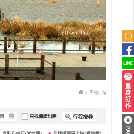
量
身
訂
團體行程
作
只找保證出團
行程搜尋