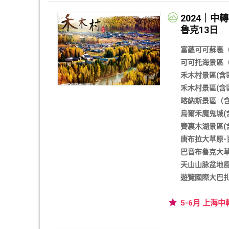
●伊寧●那拉提
2024｜
魯克13日
富蘊可可蘇裏（
可可托海景區（
禾木村景區(含
禾木村景區(含
喀納斯景區（含
烏爾禾魔鬼城(
賽裏木湖景區(
唐布拉大草原-
巴音布魯克大草
天山山脉盆地風
遊覽國際大巴
5-6月 上海