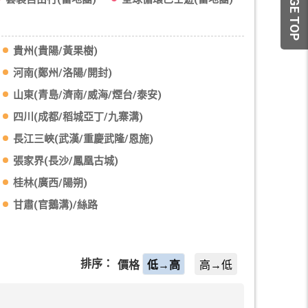
PAGE TOP
套裝自由行(當地團)
全球循環巴士遊(當地團)
貴州(貴陽/黃果樹)
河南(鄭州/洛陽/開封)
山東(青島/濟南/威海/煙台/泰安)
四川(成都/稻城亞丁/九寨溝)
長江三峽(武漢/重慶武隆/恩施)
張家界(長沙/鳳凰古城)
桂林(廣西/陽朔)
甘肅(官鵝溝)/絲路
排序：
價格
低→高
高→低