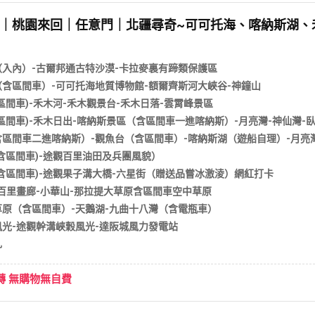
● 巴音布魯克●和碩
中轉｜桃園來回｜任意門｜北疆尋奇~可可托海、喀納斯湖
入內）-古爾邦通古特沙漠-卡拉麥裏有蹄類保護區
含區間車）-可可托海地質博物館-額爾齊斯河大峽谷-神鐘山
區間車)-禾木河-禾木觀景台-禾木日落-雲霄峰景區
區間車)-禾木日出-喀納斯景區（含區間車一進喀納斯）-月亮灣-神仙灣-
區間車二進喀納斯）-觀魚台（含區間車）-喀納斯湖（遊船自理）-月亮灣
含區間車)-途觀百里油田及兵團風貌）
含區間車)-途觀果子溝大橋-六星街（贈送品嘗冰激淩）網紅打卡
百里畫廊-小華山-那拉提大草原含區間車空中草原
原（含區間車）-天鵝湖-九曲十八灣（含電瓶車）
光-途觀幹溝峽穀風光-達阪城風力發電站
扎
中轉 無購物無自費