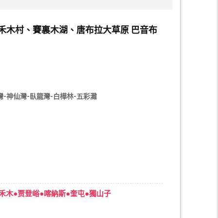
、禾木村、賽裏木湖、唐布拉大草原 巴音布
-神仙灣-臥龍灣-白樺林-五彩灘
禾木●贾登峪●喀納斯●奎屯●獨山子