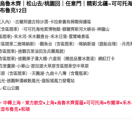
直轉烏魯木齊｜松山去/桃園回｜任意門｜精彩北疆~可可
布魯克12日
入內）-古爾邦通古特沙漠-卡拉麥裏有蹄類保護區
含區間車）-可可托海地質博物館-額爾齊斯河大峽谷-神鐘山
區間車)-禾木河-禾木觀景台-禾木日落-雲霄峰景區
區間車二進喀納斯）-觀魚台（含區間車）-喀納斯湖（遊船自理）-月亮灣
含區間車)-途觀百里油田及兵團風貌）
含區間車)-途觀果子溝大橋-六星街（贈送品嘗冰激淩）網紅打卡
百里畫廊-小華山-那拉提大草原含區間車空中草原
原（含區間車）-天鵝湖-九曲十八灣（含電瓶車）
光-途觀幹溝峽穀風光-達阪城風力發電站
-紅山公園
，中轉上海，東方航空●上海●烏魯木齊富蘊●可可托海●布爾津●禾木●
巴音布魯克●和碩