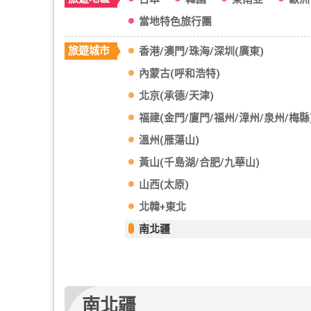
旅遊地區
日本
韓國
東南亞
歐洲
當地特色旅行團
旅遊城市
香港/澳門/珠海/深圳(廣東)
內蒙古(呼和浩特)
北京(承德/天津)
福建(金門/廈門/福州/漳州/泉州/梅縣
溫州(雁蕩山)
黃山(千島湖/合肥/九華山)
山西(太原)
北韓+東北
南北疆