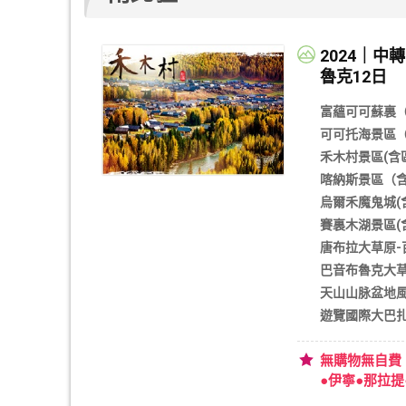
南北疆
2024｜
魯克12日
富蘊可可蘇裏（
可可托海景區（
禾木村景區(含
喀納斯景區（含
烏爾禾魔鬼城(
賽裏木湖景區(
唐布拉大草原-
巴音布魯克大草
天山山脉盆地風
遊覽國際大巴
無購物無自費