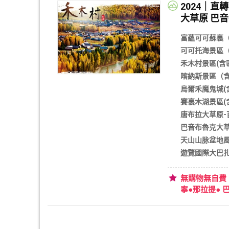
2024｜
大草原 巴音
富蘊可可蘇裏（
可可托海景區（
禾木村景區(含
喀納斯景區（含
烏爾禾魔鬼城(
賽裏木湖景區(
唐布拉大草原-
巴音布魯克大草
天山山脉盆地風
遊覽國際大巴扎
無購物無自費
寧●那拉提● 