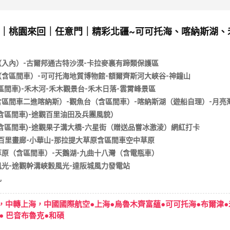
中轉｜桃園來回｜任意門｜精彩北疆~可可托海、喀納斯湖
入內）-古爾邦通古特沙漠-卡拉麥裏有蹄類保護區
含區間車）-可可托海地質博物館-額爾齊斯河大峽谷-神鐘山
區間車)-禾木河-禾木觀景台-禾木日落-雲霄峰景區
區間車二進喀納斯）-觀魚台（含區間車）-喀納斯湖（遊船自理）-月亮灣
含區間車)-途觀百里油田及兵團風貌）
含區間車)-途觀果子溝大橋-六星街（贈送品嘗冰激淩）網紅打卡
百里畫廊-小華山-那拉提大草原含區間車空中草原
原（含區間車）-天鵝湖-九曲十八灣（含電瓶車）
光-途觀幹溝峽穀風光-達阪城風力發電站
扎
，中轉上海，中國國際航空●上海●烏魯木齊富蘊●可可托海●布爾津●