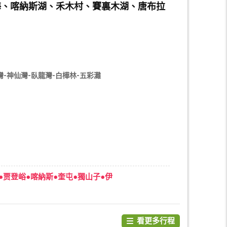
托海、喀納斯湖、禾木村、賽裏木湖、唐布拉
-神仙灣-臥龍灣-白樺林-五彩灘
贾登峪●喀納斯●奎屯●獨山子●伊