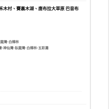
、禾木村、賽裏木湖、唐布拉大草原 巴音布
臥龍灣-白樺林
-神仙灣-臥龍灣-白樺林-五彩灘