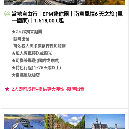
當地自由行｜EPM迷你團｜南意風情6 天之旅 (單
一國家)｜1.518,00 €起
★2人起獨立組團
-隨時出發
-可依客人需求調整行程和服務
★私人專車接送或觀光
★司機兼導遊 (國語或粵語)
★特色行程(至少5天或以上)
★自選星級酒店
2人即可成行●提供更大彈性 -隨時出發