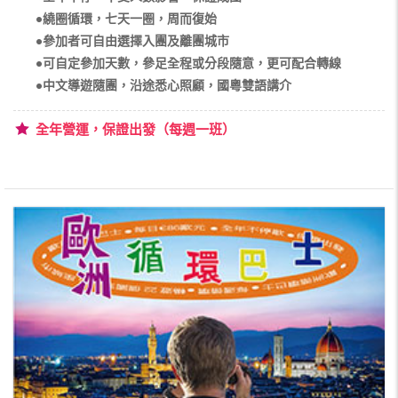
●繞圈循環，七天一圈，周而復始
●參加者可自由選擇入團及離團城市
●可自定參加天數，參足全程或分段隨意，更可配合轉線
●中文導遊隨團，沿途悉心照顧，國粵雙語講介
全年營運，保證出發（每週一班）