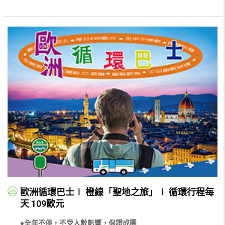
歐洲循環巴士∣ 橙線「聖地之旅」∣ 循環行程每
天 109歐元
●全年不停，不受人數影響，保證成團