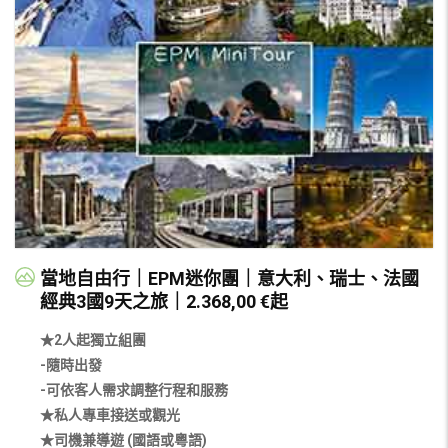
當地自由行｜EPM迷你團｜意大利、瑞士、法國
經典3國9天之旅｜2.368,00 €起
★2人起獨立組團
-隨時出發
-可依客人需求調整行程和服務
★私人專車接送或觀光
★司機兼導遊 (國語或粵語)