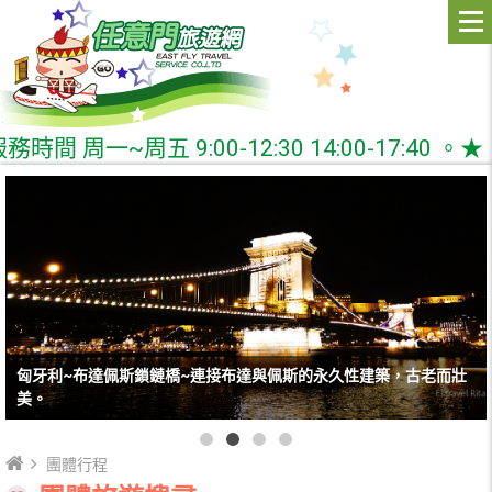
:00-12:30 14:00-17:40 。★
匈牙利~布達佩斯鎖鏈橋~連接布達與佩斯的永久性建築，古老而壯
美。
團體行程