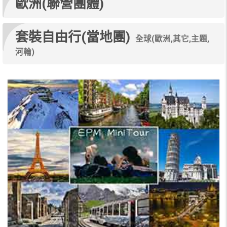
歐洲(聯營團體)
套裝自由行(當地團)
全球(歐洲,其它,主題,
河輪)