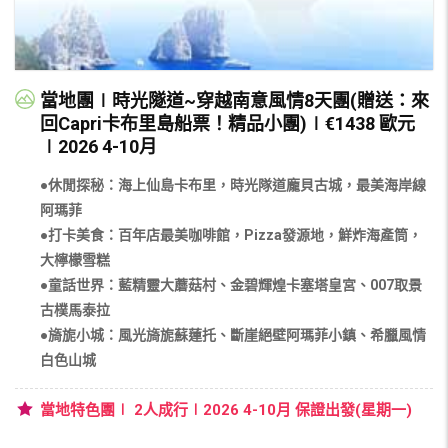
當地團∣時光隧道~穿越南意風情8天團(贈送：來
回Capri卡布里島船票！精品小團)∣€1438 歐元
∣2026 4-10月
●休閒探秘：海上仙島卡布里，時光隊道龐貝古城，最美海岸線
阿瑪菲
●打卡美食：百年店最美咖啡館，Pizza發源地，鮮炸海產筒，
大檸檬雪糕
●童話世界：藍精靈大蘑菇村、金碧輝煌卡塞塔皇宮、007取景
古樸馬泰拉
●旖旎小城：風光旖旎蘇蓮托、斷崖絕壁阿瑪菲小鎮、希臘風情
白色山城
當地特色團∣ 2人成行∣2026 4-10月 保證出發(星期一)