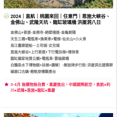
2024｜直航｜桃園來回｜任意門｜恩施大峽谷、
金佛山、武隆天坑、龍缸玻璃橋 洪崖洞八日
金佛山+索道-金佛寺-絕壁棧道-金龜朝陽
天生三橋+電瓶車+換乘車+電梯-仙女山+小火車
烏江畫廊遊船－土司城-女兒城
恩施大峽谷+上行索道+下行電扶梯+環保車
龍缸國家地質公園+電瓶車-雲端廊橋
白鶴梁水下博物館+扶梯+講解）-解放碑步行街-洪崖洞古建築群
磁器口古鎮-輕軌穿樓觀景台
3-4月 無購物無自費，重慶進出，中國國際航空，直航●利
川●武隆●恩施●龍缸●重慶