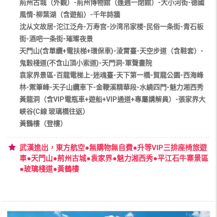
荊州古城（外觀）-荊州博物館（逢週一閉館）-大小河街-德國
風情-柳葉湖（含遊船）-千年詩牆
沈从文故居-沱江泛舟-万寿宫-沙湾吊家楼-民俗一条街-青石板
街-酒吧一条街-璀璨夜景
天門山(含單纜+電扶梯+環保車)-淩霄臺-天空步道（含鞋套）-
鬼穀棧道(不含山頂小索道)-天門洞-軍聲畫院
袁家界景區-百龍電梯上-迷魂臺-天下第一橋-賀龍公園-西海峰
林-禦筆峰-天子山纜車下-金鞭溪精華段-水繞四門-魅力湘西秀
黃龍洞（含VIP電瓶車+遊船+VIP通道+專屬講解員）-張家界大
峽谷(C線 玻璃橋往返）
黃鶴樓（登樓）
武漢進出，東方航空●無購物無自費●升等VIP三排座椅旅遊
車●天門山●荊州古城●袁家界●魅力湘西秀●平江石牛寨景區
●玻璃棧道●黃鶴樓