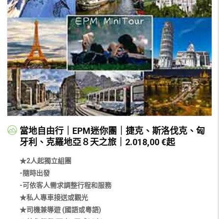
當地自由行｜EPM迷你團｜捷克、斯洛伐克、匈
牙利、克羅地亞８天之旅｜2.018,00 €起
★2人起獨立組團
-隨時出發
-可依客人需求調整行程和服務
★私人專車接送或觀光
★司機兼導遊 (國語或粵語)