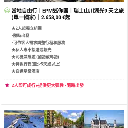
當地自由行｜EPM迷你團｜瑞士山川湖光9 天之旅
(單一國家)｜2.658,00 €起
★2人起獨立組團
-隨時出發
-可依客人需求調整行程和服務
★私人專車接送或觀光
★司機兼導遊 (國語或粵語)
★特色行程(至少5天或以上)
★自選星級酒店
2人即可成行●提供更大彈性 -隨時出發