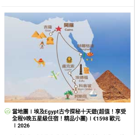
當地團∣埃及Egypt古今探秘十天遊(超值！享受
全程9晚五星級住宿！精品小團)∣€1598 歐元
∣2026