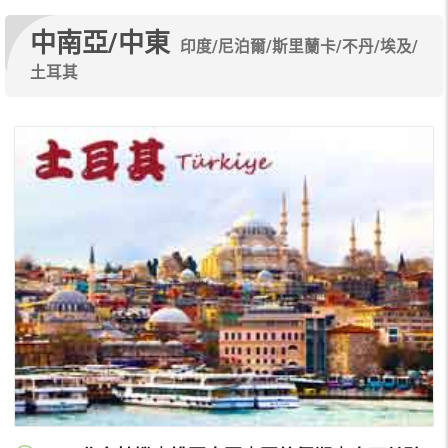
中南亞/中東
印度/尼泊爾/斯里蘭卡/不丹/埃及/
土耳其