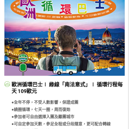
歐洲循環巴士∣ 綠線「南法意式」∣ 循環行程每
天 109歐元
●全年不停，不受人數影響，保證成團
●繞圈循環，七天一圈，周而復始
●參加者可自由選擇入團及離團城市
●可自定參加天數，參足全程或分段隨意，更可配合轉線