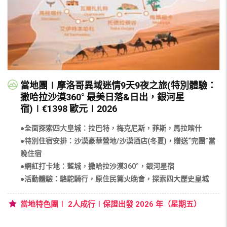
當地團∣摩洛哥異域迷情9天9夜之旅(特別體驗：
撒哈拉沙漠360° 最美日落&日出，銀河星
宿)∣€1398 歐元∣2026
●全面探索四大皇城：拉巴特，梅克尼斯，菲斯，馬拉喀什
●特別住宿安排：沙漠豪華營地/沙漠酒店(冬夏)，贈送“完團”當
晚住宿
●網紅打卡地：藍城，撒哈拉沙漠360°，銀河星宿
●活動體驗：駱駝騎行，原住民篝火晚會，探索四大歷史皇城
當地特色團∣ 2人成行∣保證出發 2026 年（星期五）