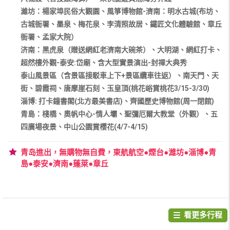
濰坊：楊家埠民俗大觀園、風箏博物館-濟南：明水古城(布坊、
古城衙署、墨泉、梅花泉、李清照故居、鐵匠文化體驗館、章丘
衙署、孟家大院）
济南：黑虎泉（贈送網紅老濟南大碗茶）、大明湖、網紅打卡、
超然樓外觀-泰安:岱廟、含大型實景演出-封禪大典秀
泰山風景區（含景區接駁車上下+景區纜車往返）、南天門、天
街、碧霞祠、唐摩崖石刻、玉皇頂(桃花峪賞桃花3/15-3/30)
淄博: 打卡鐘書閣(北方最美書店)、齊國歷史博物館(周一閉館)
青島：棧橋、奧帆中心-情人壩、聖彌厄爾大教堂（外觀）、五
四廣場夜景、中山公園賞櫻花(4/7-4/15)
青岛進出，無購物無自費，東航航空●煙台●濰坊●淄博●青
島●泰安●濟南●蓬萊●章丘
看更多行程