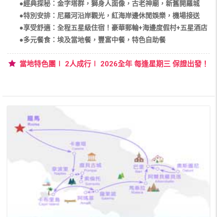
●經典探秘：金字塔群，獅身人面像，古老神廟，新舊開羅城
●特別安排：尼羅河沿岸觀光，紅海岸邊休閒娛樂，機場接送
●享受舒適：全程五星級住宿！豪華郵輪+海邊度假村+五星酒店
●多元餐食：埃及當地餐，豐富中餐，特色自助餐
當地特色團∣ 2人成行∣ 2026全年 每逢星期三 保證出發！