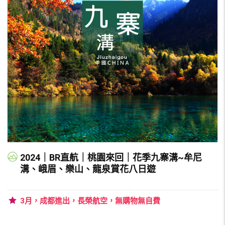
2024｜BR直航｜桃園來回｜花季九寨溝~牟尼
溝、峨眉、樂山、龍泉賞花八日遊
3月，成都進出，長榮航空，無購物無自費