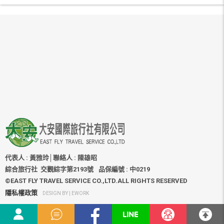
國際機票
國際訂房
國外旅遊
自由行
簽證護照
訂購說明
關於大安
聯絡我們
代表人 : 黃雅玲│聯絡人 : 陳雄昭
綜合旅行社 交觀綜字第2193號
品保編號 : 中0219
©EAST FLY TRAVEL SERVICE CO.,LTD.ALL RIGHTS RESERVED
隱私權政策
DESIGN BY |
EWORK
04-23122356
服務電話 :