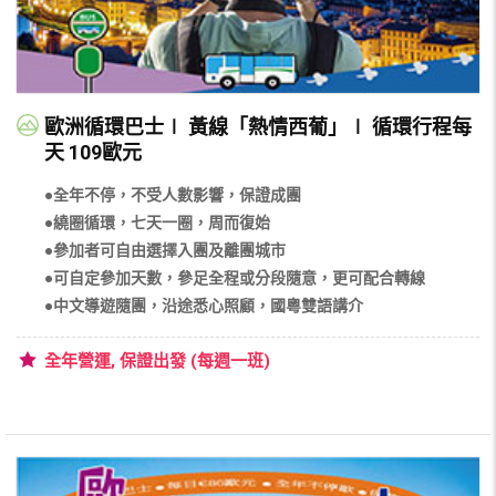
歐洲循環巴士∣ 黃線「熱情西葡」∣ 循環行程每
天 109歐元
●全年不停，不受人數影響，保證成團
●繞圈循環，七天一圈，周而復始
●參加者可自由選擇入團及離團城市
●可自定參加天數，參足全程或分段隨意，更可配合轉線
●中文導遊隨團，沿途悉心照顧，國粵雙語講介
全年營運, 保證出發 (每週一班)