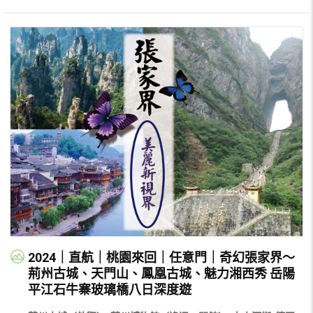
2024｜直航｜桃園來回｜任意門｜奇幻張家界～
荊州古城、天門山、鳳凰古城、魅力湘西秀 岳陽
平江石牛寨玻璃橋八日深度遊