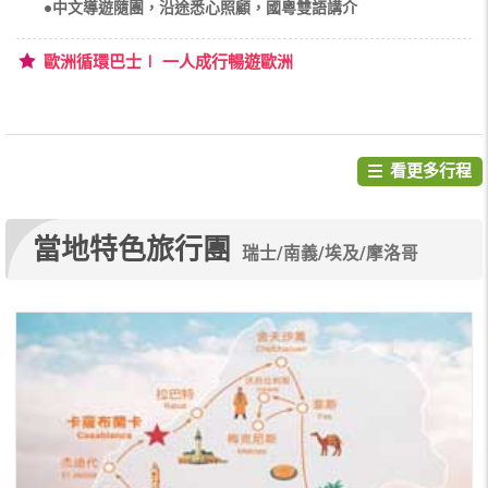
●中文導遊隨團，沿途悉心照顧，國粵雙語講介
歐洲循環巴士∣ 一人成行暢遊歐洲
看更多行程
當地特色旅行團
瑞士/南義/埃及/摩洛哥