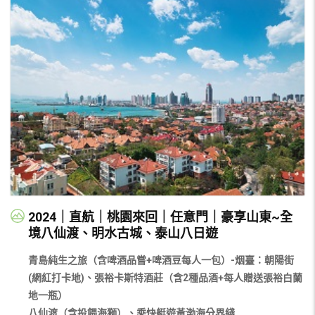
2024｜直航｜桃園來回｜任意門｜豪享山東~全
境八仙渡、明水古城、泰山八日遊
青島純生之旅（含啤酒品嘗+啤酒豆每人一包）-烟臺：朝陽街
(網紅打卡地)、張裕卡斯特酒莊（含2種品酒+每人贈送張裕白蘭
地一瓶）
八仙渡（含投餵海獅）、乘快艇遊黃渤海分界綫