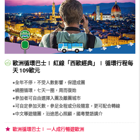
歐洲循環巴士∣ 紅線「西歐經典」∣ 循環行程每
天 109歐元
●全年不停，不受人數影響，保證成團
●繞圈循環，七天一圈，周而復始
●參加者可自由選擇入團及離團城市
●可自定參加天數，參足全程或分段隨意，更可配合轉線
●中文導遊隨團，沿途悉心照顧，國粵雙語講介
歐洲循環巴士∣ 一人成行暢遊歐洲