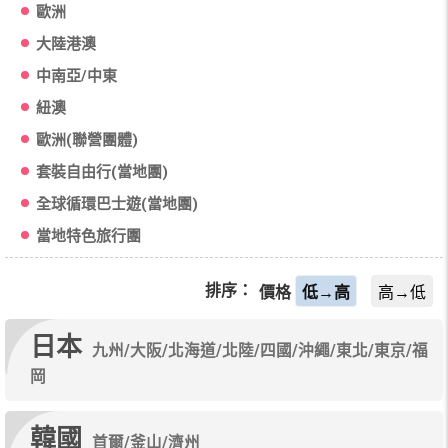
歐洲
大陸港澳
中南亞/中東
紐澳
歐洲(聯營團體)
套裝自由行(當地團)
全球循環巴士遊(當地團)
當地特色旅行團
排序：
價格
低→高
高→低
日本
九州/大阪/北海道/北陸/四國/沖繩/東北/東京/福
岡
韓國
首爾/釜山/濟州