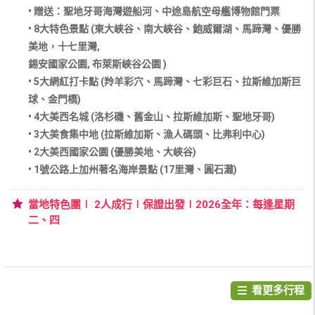
• 贈送：聖地牙哥海灣遊船河、中途島航空母艦博物館門票
• 8大特色景點 (東大峽谷、南大峽谷、鮑威爾湖、馬蹄灣、優勝
美地，十七里灣,
錫安國家公園, 布萊斯峽谷公園 )
• 5大網紅打卡點 (羚羊彩穴、馬蹄灣、七彩巨石、拉斯維加斯巨
球、金門橋)
• 4大美西名城 (洛杉磯、舊金山、拉斯維加斯、聖地牙哥)
• 3大美食集中地 (拉斯維加斯、漁人碼頭、比弗利中心)
• 2大美西國家公園 (優勝美地、大峽谷)
• 1號公路上加州著名海岸景點 (17里灣、圓石灘)
當地特色團∣ 2人成行∣保證出發∣2026全年：每逢星期
二、四
看更多行程