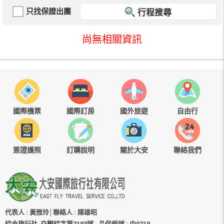
只找保證出團
行程搜尋
尚無相關資訊
國際機票
國際訂房
國外旅遊
自由行
簽證護照
訂購說明
關於大安
聯絡我們
代表人 : 黃雅玲│聯絡人 : 陳雄昭
綜合旅行社 交觀綜字第2193號
品保編號 : 中0219