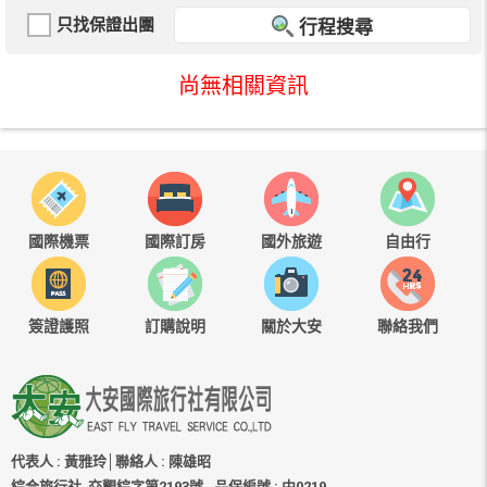
只找保證出團
行程搜尋
尚無相關資訊
國際機票
國際訂房
國外旅遊
自由行
簽證護照
訂購說明
關於大安
聯絡我們
代表人 : 黃雅玲│聯絡人 : 陳雄昭
綜合旅行社 交觀綜字第2193號
品保編號 : 中0219