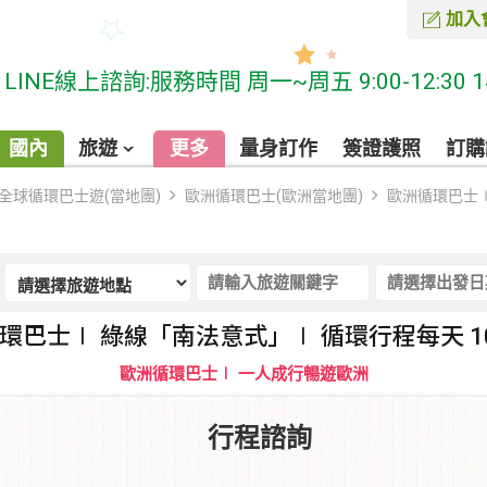
加入
線上諮詢:服務時間 周一~周五 9:00-12:30 14:00
國內
旅遊
更多
量身訂作
簽證護照
訂購
全球循環巴士遊(當地團)
歐洲循環巴士(歐洲當地團)
歐洲循環巴士∣
環巴士∣ 綠線「南法意式」∣ 循環行程每天 1
歐洲循環巴士∣ 一人成行暢遊歐洲
行程諮詢