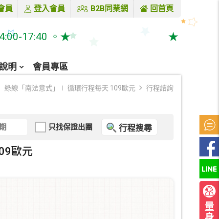
會員
登入會員
B2B同業網
回首頁
-17:40 。★
★ 請多利用線上
說明
會員專區
 綠線「南法意式」∣ 循環行程每天 109歐元
行程諮詢
只找保證出團
行程搜尋
09歐元
量
身