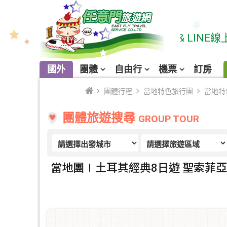
★ 請多利用線上購票系統 & LINE線上諮詢:服
國外
團體
自由行
機票
訂房
團體行程
當地特色旅行團
當地特
團體旅遊搜尋
GROUP TOUR
當地團∣土耳其經典8日遊 聖索菲亞