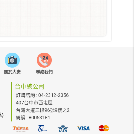
關於大安
聯絡我們
台中總公司
訂購諮詢 :
04-2312-2356
407
台中市西屯區
台灣大道三段96號9樓之2
)
統編 : 80053181