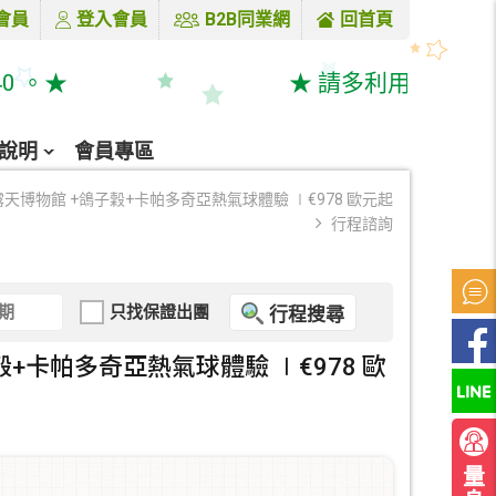
會員
登入會員
B2B同業網
回首頁
 。★
★ 請多利用線上購票系統 &
說明
會員專區
博物館 +鴿子穀+卡帕多奇亞熱氣球體驗 ∣€978 歐元起
行程諮詢
只找保證出團
行程搜尋
卡帕多奇亞熱氣球體驗 ∣€978 歐
量