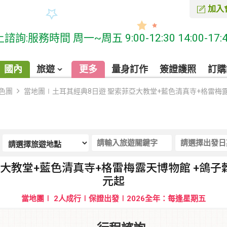
加入
務時間 周一~周五 9:00-12:30 14:00-17:40
國內
旅遊
更多
量身訂作
簽證護照
訂購
色團
當地團∣土耳其經典8日遊 聖索菲亞大教堂+藍色清真寺+格雷梅露天
大教堂+藍色清真寺+格雷梅露天博物館 +鴿子穀+
元起
當地團∣ 2人成行∣保證出發∣2026全年：每逢星期五