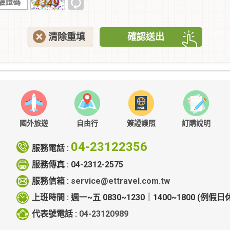
清除重填
確認送出
國外旅遊
自由行
簽證護照
訂購說明
04-23122356
服務電話 :
服務傳真 :
04-2312-2575
服務信箱 :
service@ettravel.com.tw
上班時間 :
週一~五 0830~1230｜1400~1800
(例假日休
代表號電話 :
04-23120989