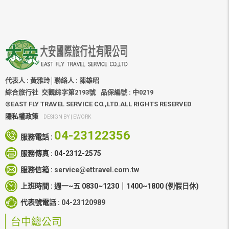
簽證護照
訂購說明
關於大安
聯絡我們
代表人 : 黃雅玲│聯絡人 : 陳雄昭
綜合旅行社 交觀綜字第2193號
品保編號 : 中0219
©EAST FLY TRAVEL SERVICE CO.,LTD.ALL RIGHTS RESERVED
隱私權政策
DESIGN BY |
EWORK
04-23122356
服務電話 :
服務傳真 :
04-2312-2575
服務信箱 :
service@ettravel.com.tw
上班時間 :
週一~五 0830~1230｜1400~1800
(例假日休)
代表號電話 :
04-23120989
台中總公司