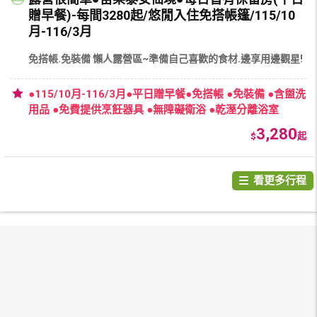
贈早餐)-每間3280起/悠閒入住免搭帳篷/115/10
月-116/3月
免搭帳.免裝備 懶人露營區~準備自己喜歡的食材.邊享用邊觀星!
●115/10月-116/3月●平日贈早餐●免搭帳 ●免裝備 ●含盥洗
用品 ●免費提供烹飪器具 ●無障礙衛浴 ●乾溼分離浴室
3,280
$
起
看更多行程
國際機票
國際訂房
國外旅遊
自由行