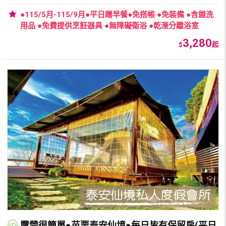
●115/5月-115/9月●平日贈早餐●免搭帳 ●免裝備 ●含盥洗
用品 ●免費提供烹飪器具 ●無障礙衛浴 ●乾溼分離浴室
3,280
$
起
露營很簡單●苗栗泰安仙境●每日皆有保留房(平日