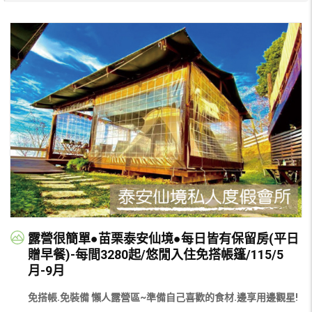
露營很簡單●苗栗泰安仙境●每日皆有保留房(平日
贈早餐)-每間3280起/悠閒入住免搭帳篷/115/5
月-9月
免搭帳.免裝備 懶人露營區~準備自己喜歡的食材.邊享用邊觀星!